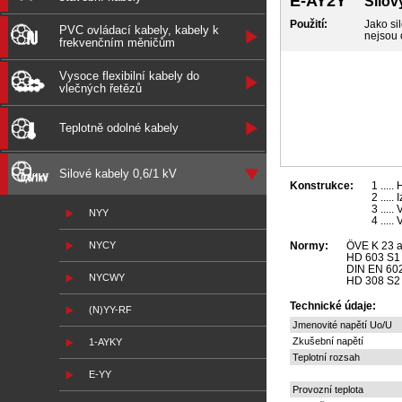
E-AY2Y
Silov
Použití:
Jako si
PVC ovládací kabely, kabely k
nejsou 
frekvenčním měničům
Vysoce flexibilní kabely do
vlečných řetězů
Teplotně odolné kabely
Silové kabely 0,6/1 kV
Konstrukce:
1 ....
2 ....
3 ....
NYY
4 ....
NYCY
Normy:
ÖVE K 23 a
HD 603 S1
DIN EN 602
NYCWY
HD 308 S2 
Technické údaje:
(N)YY-RF
Jmenovité napětí Uo/U
Zkušební napětí
1-AYKY
Teplotní rozsah
E-YY
Provozní teplota