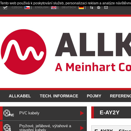
Tento web používá k poskytování služeb, personalizaci reklam a analýze návštěvno
CZECH
ENGLISH
DEUTSCH
ALLKABEL
TECH. INFORMACE
POJMY
REFEREN
E-AY2Y
PVC kabely
Pryžové, jeřábové, výtahové a
stavební kabely