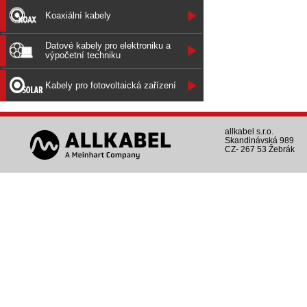
Koaxiální kabely
Datové kabely pro elektroniku a
výpočetní techniku
Kabely pro fotovoltaická zařízení
allkabel s.r.o.
Skandinávská 989
CZ- 267 53 Žebrák