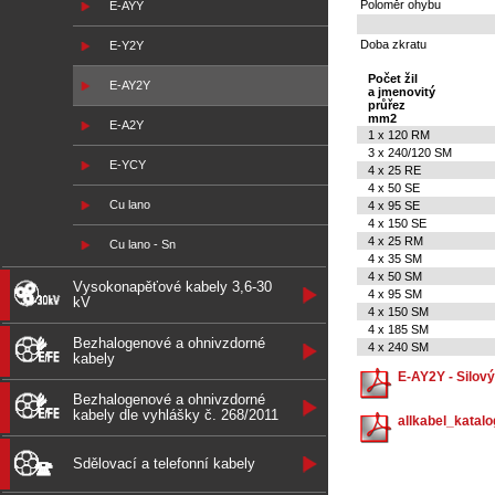
Poloměr ohybu
E-AYY
Doba zkratu
E-Y2Y
Počet žil
E-AY2Y
a jmenovitý
průřez
mm2
E-A2Y
1 x 120 RM
3 x 240/120 SM
E-YCY
4 x 25 RE
4 x 50 SE
Cu lano
4 x 95 SE
4 x 150 SE
4 x 25 RM
Cu lano - Sn
4 x 35 SM
4 x 50 SM
Vysokonapěťové kabely 3,6-30
4 x 95 SM
kV
4 x 150 SM
4 x 185 SM
Bezhalogenové a ohnivzdorné
4 x 240 SM
kabely
E-AY2Y - Silový
Bezhalogenové a ohnivzdorné
kabely dle vyhlášky č. 268/2011
allkabel_katalo
Sdělovací a telefonní kabely