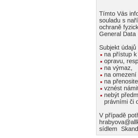
Tímto Vás inf
souladu s na
ochraně fyzic
General Data 
Subjekt údajů
na přístup 
opravu, res
na výmaz,
na omezení
na přenosite
vznést námi
nebýt předm
právními či 
V případě pot
hrabyova@allk
sídlem Skand