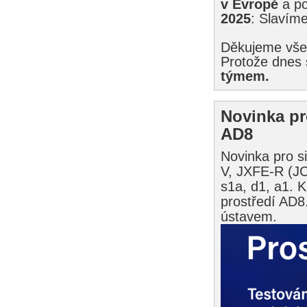
v Evropě
a p
2025
: Slavím
Děkujeme vše
Protože dnes 
týmem.
Novinka pr
AD8
Novinka pro s
V, JXFE-R (J
s1a, d1, a1. 
prostředí AD8
ústavem.