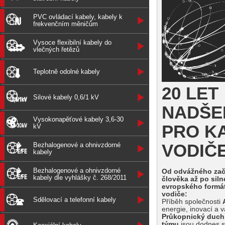
PVC ovládací kabely, kabely k
frekvenčním měničům
Vysoce flexibilní kabely do
vlečných řetězů
Teplotně odolné kabely
20 LET
Silové kabely 0,6/1 kV
NADŠE
Vysokonapěťové kabely 3,6-30
PRO K
kV
Bezhalogenové a ohnivzdorné
VODIČ
kabely
Bezhalogenové a ohnivzdorné
Od odvážného zač
kabely dle vyhlášky č. 268/2011
člověka až po siln
evropského formát
vodiče:
Sdělovací a telefonní kabely
Příběh společnosti
energie, inovací a 
Průkopnický duch
týmu
jsou dodnes 