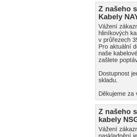
Z našeho s
Kabely NA
Vážení zákazn
hliníkových k
v průřezech 
Pro aktuální d
naše kabelové
zašlete poptá
Dostupnost je
skladu.
Děkujeme za vá
Z našeho s
kabely NS
Vážení zákazn
naskladnění 