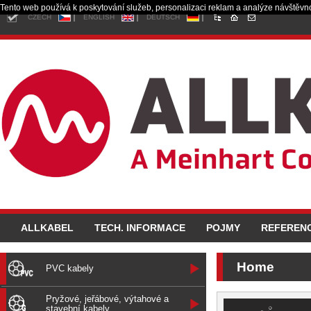
Tento web používá k poskytování služeb, personalizaci reklam a analýze návštěvno
CZECH
ENGLISH
DEUTSCH
ALLKABEL
TECH. INFORMACE
POJMY
REFEREN
Home
PVC kabely
Pryžové, jeřábové, výtahové a
stavební kabely