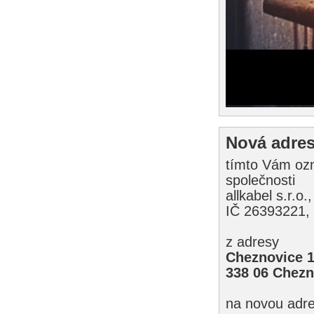
Nová adre
tímto Vám oz
společnosti
allkabel s.r.o.,
IČ 26393221,
z adresy
Cheznovice 1
338 06 Chezn
na novou adre