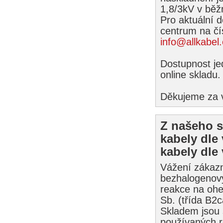
1,8/3kV v běž
Pro aktuální 
centrum na čí
info@allkabel
Dostupnost je
online skladu.
Děkujeme za vá
Z našeho s
kabely dle
kabely dle
Vážení zákazn
bezhalogenový
reakce na ohe
Sb. (třída B2c
Skladem jsou s
používaných r