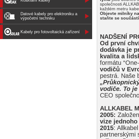
Koaxiální kabely
společnosti ALLKA
každém metru kabel
Objevte milníky n
Datové kabely pro elektroniku a
staňte se součástí
výpočetní techniku
Kabely pro fotovoltaická zařízení
NADŠENÍ PR
Od první chv
dodávka je pr
kvalita a lid
formátu “One
vodičů v Evr
pestrá. Naše b
„Průkopnický 
vodiče. To j
CEO společno
ALLKABEL M
2005:
Založení
vize jednoho
2015
: Allkabe
partnerskými 