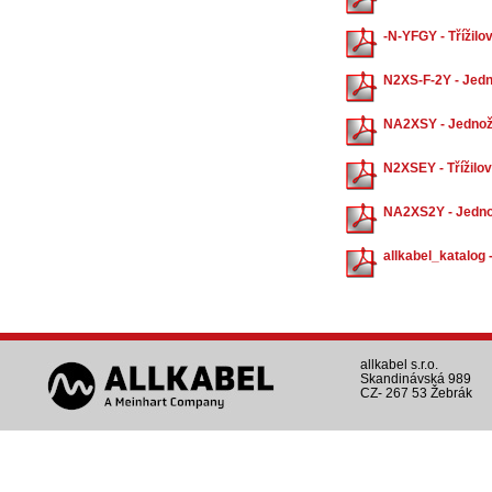
-N-YFGY - Třížilo
N2XS-F-2Y - Jedn
NA2XSY - Jednoži
N2XSEY - Třížilov
NA2XS2Y - Jednož
allkabel_katalog 
allkabel s.r.o.
Skandinávská 989
CZ- 267 53 Žebrák