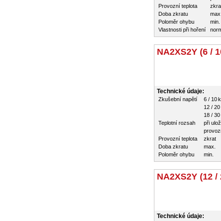
Provozní teplota
zkra
Doba zkratu
max
Poloměr ohybu
min.
Vlastnosti při hoření
nor
NA2XS2Y (6 / 1
Technické údaje:
Zkušební napětí
6 / 10 
12 / 20
18 / 30
Teplotní rozsah
při ulo
provozn
Provozní teplota
zkrat
Doba zkratu
max.
Poloměr ohybu
min.
NA2XS2Y (12 / 
Technické údaje: