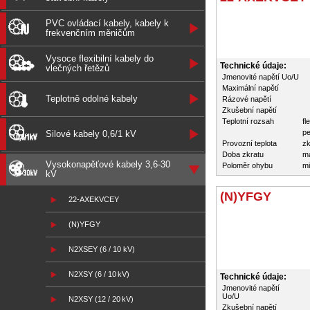
PVC ovládací kabely, kabely k
frekvenčním měničům
Vysoce flexibilní kabely do
Technické údaje:
vlečných řetězů
Jmenovité napětí Uo/U
Maximální napětí
Teplotně odolné kabely
Rázové napětí
Zkušební napětí
Teplotní rozsah
fl
pe
Silové kabely 0,6/1 kV
Provozní teplota
zk
Doba zkratu
m
Vysokonapěťové kabely 3,6-30
Poloměr ohybu
mi
kV
(N)YFGY
22-AXEKVCEY
(N)YFGY
N2XSEY (6 / 10 kV)
N2XSY (6 / 10 kV)
Technické údaje:
Jmenovité napětí
Uo/U
N2XSY (12 / 20 kV)
Zkušební napětí