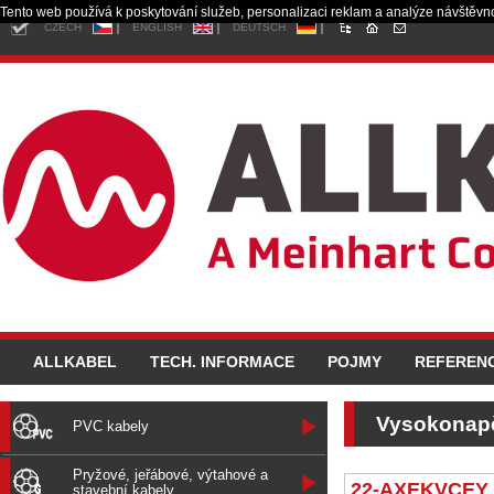
Tento web používá k poskytování služeb, personalizaci reklam a analýze návštěvno
CZECH
ENGLISH
DEUTSCH
ALLKABEL
TECH. INFORMACE
POJMY
REFEREN
Vysokonapě
PVC kabely
Pryžové, jeřábové, výtahové a
22-AXEKVCEY
stavební kabely