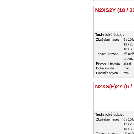
N2XS2Y (18 / 3
Technické údaje:
Zkušební napětí
6 / 10 
12 / 20
18 / 30
Teplotní rozsah
při ulo
provozn
Provozní teplota
zkrat
Doba zkratu
max.
Poloměr ohybu
min.
N2XS(F)2Y (6 / 
Technické údaje:
Zkušební napětí
6 / 10 
12 / 20
18 / 30
Teplotní rozsah
při ulo