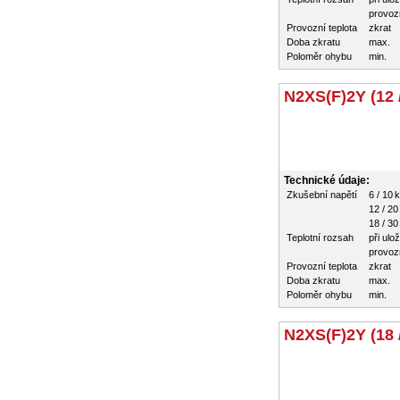
provozn
Provozní teplota
zkrat
Doba zkratu
max.
Poloměr ohybu
min.
N2XS(F)2Y (12 
Technické údaje:
Zkušební napětí
6 / 10 
12 / 20
18 / 30
Teplotní rozsah
při ulo
provozn
Provozní teplota
zkrat
Doba zkratu
max.
Poloměr ohybu
min.
N2XS(F)2Y (18 