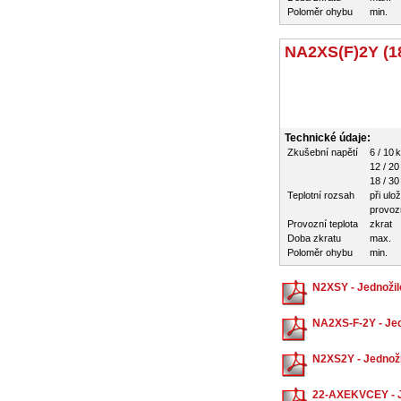
Poloměr ohybu
min.
NA2XS(F)2Y (18
Technické údaje:
Zkušební napětí
6 / 10 
12 / 20
18 / 30
Teplotní rozsah
při ulo
provozn
Provozní teplota
zkrat
Doba zkratu
max.
Poloměr ohybu
min.
N2XSY - Jednožil
NA2XS-F-2Y - Jed
N2XS2Y - Jednoži
22-AXEKVCEY - Je