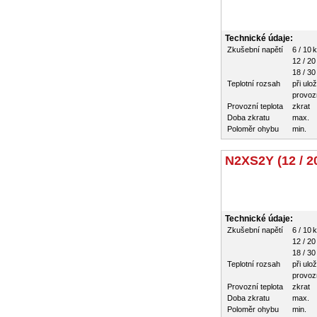
Technické údaje:
Zkušební napětí
6 / 10 
12 / 20
18 / 30
Teplotní rozsah
při ulo
provozn
Provozní teplota
zkrat
Doba zkratu
max.
Poloměr ohybu
min.
N2XS2Y (12 / 2
Technické údaje:
Zkušební napětí
6 / 10 
12 / 20
18 / 30
Teplotní rozsah
při ulo
provozn
Provozní teplota
zkrat
Doba zkratu
max.
Poloměr ohybu
min.