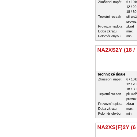
Zkušební napětí
6 / 10 
12 / 20
18 / 30
Teplotní rozsah
při ulo
provozn
Provozní teplota
zkrat
Doba zkratu
max.
Poloměr ohybu
min.
NA2XS2Y (18 / 
Technické údaje:
Zkušební napětí
6 / 10 
12 / 20
18 / 30
Teplotní rozsah
při ulo
provozn
Provozní teplota
zkrat
Doba zkratu
max.
Poloměr ohybu
min.
NA2XS(F)2Y (6 