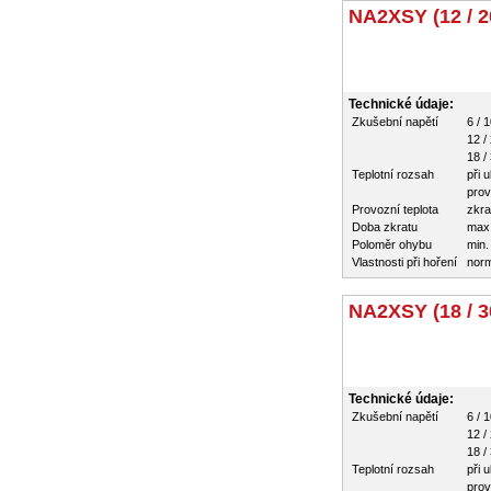
NA2XSY (12 / 2
Technické údaje:
Zkušební napětí
6 / 
12 /
18 /
Teplotní rozsah
při 
prov
Provozní teplota
zkra
Doba zkratu
max
Poloměr ohybu
min.
Vlastnosti při hoření
nor
NA2XSY (18 / 3
Technické údaje:
Zkušební napětí
6 / 
12 /
18 /
Teplotní rozsah
při 
prov