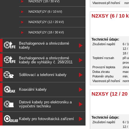
NA2XS2Y (18 / 30 kV)
Vlastnosti při hoření
no
NA2XS(F)2Y (6 / 10 kV)
N2XSY (6 / 10 k
NA2XS(F)2Y (12 / 20 kV)
NA2XS(F)2Y (18 / 30 kV)
Technické údaje:
Bezhalogenové a ohnivzdorné
Zkušební napětí
6 / 
kabely
12 /
18 /
Bezhalogenové a ohnivzdorné
Teplotní rozsah
při 
kabely dle vyhlášky č. 268/2011
prov
Provozní teplota
zkra
Doba zkratu
max
Sdělovací a telefonní kabely
Poloměr ohybu
min.
Vlastnosti při hoření
nor
Koaxiální kabely
N2XSY (12 / 20
Datové kabely pro elektroniku a
výpočetní techniku
Technické údaje:
Kabely pro fotovoltaická zařízení
Zkušební napětí
6 / 
12 /