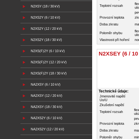
fle
Teplotní rozsah
N2XSY (18 / 30 kV)
ul
pe
N2XS2Y (6 / 10 kV)
Provozní teplota
zk
Doba zkratu
ma
N2XS2Y (12 / 20 kV)
fle
Poloměr ohybu
ul
N2XS2Y (18 / 30 kV)
Vlastnosti při hoření
no
N2XS(F)2Y (6 / 10 kV)
N2XSEY (6 / 10
N2XS(F)2Y (12 / 20 kV)
N2XS(F)2Y (18 / 30 kV)
NA2XSY (6 / 10 kV)
Technické údaje:
NA2XSY (12 / 20 kV)
Jmenovité napětí
Uo/U
Zkušební napětí
NA2XSY (18 / 30 kV)
flex
Teplotní rozsah
ulo
NA2XS2Y (6 / 10 kV)
pev
Provozní teplota
zkr
NA2XS2Y (12 / 20 kV)
Doba zkratu
ma
Poloměr ohybu
min