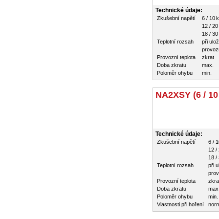
Technické údaje:
Zkušební napětí
6 / 10 
12 / 20
18 / 30
Teplotní rozsah
při ulo
provozn
Provozní teplota
zkrat
Doba zkratu
max.
Poloměr ohybu
min.
NA2XSY (6 / 10
Technické údaje:
Zkušební napětí
6 / 
12 /
18 /
Teplotní rozsah
při 
prov
Provozní teplota
zkra
Doba zkratu
max
Poloměr ohybu
min.
Vlastnosti při hoření
nor