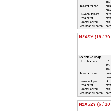
18 /
Teplotní rozsah
při 
prov
Provozní teplota
zkra
Doba zkratu
max
Poloměr ohybu
min.
Vlastnosti při hoření
nor
N2XSY (18 / 30
Technické údaje:
Zkušební napětí
6 / 
12 /
18 /
Teplotní rozsah
při 
prov
Provozní teplota
zkra
Doba zkratu
max
Poloměr ohybu
min.
Vlastnosti při hoření
nor
N2XS2Y (6 / 10