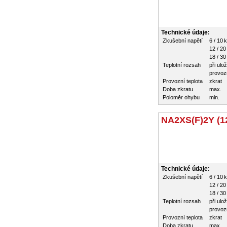
Technické údaje:
Zkušební napětí
6 / 10 
12 / 20
18 / 30
Teplotní rozsah
při ulo
provozn
Provozní teplota
zkrat
Doba zkratu
max.
Poloměr ohybu
min.
NA2XS(F)2Y (12
Technické údaje:
Zkušební napětí
6 / 10 
12 / 20
18 / 30
Teplotní rozsah
při ulo
provozn
Provozní teplota
zkrat
Doba zkratu
max.