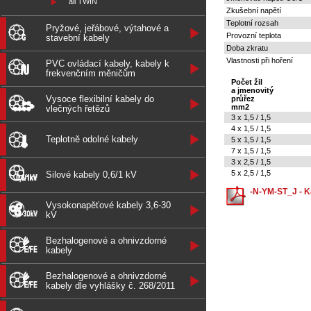
all TWIN
Zkušební napětí
Teplotní rozsah
Pryžové, jeřábové, výtahové a
Provozní teplota
stavební kabely
Doba zkratu
Vlastnosti při hoření
PVC ovládací kabely, kabely k
frekvenčním měničům
Počet žil
a jmenovitý
Vysoce flexibilní kabely do
průřez
mm2
vlečných řetězů
3 x 1,5 / 1,5
4 x 1,5 / 1,5
Teplotně odolné kabely
5 x 1,5 / 1,5
7 x 1,5 / 1,5
3 x 2,5 / 1,5
5 x 2,5 / 1,5
Silové kabely 0,6/1 kV
-N-YM-ST_J - Ka
Vysokonapěťové kabely 3,6-30
kV
Bezhalogenové a ohnivzdorné
kabely
Bezhalogenové a ohnivzdorné
kabely dle vyhlášky č. 268/2011