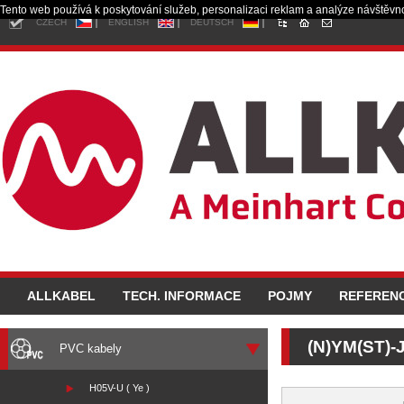
Tento web používá k poskytování služeb, personalizaci reklam a analýze návštěvno
CZECH
ENGLISH
DEUTSCH
ALLKABEL
TECH. INFORMACE
POJMY
REFEREN
(N)YM(ST)-
PVC kabely
H05V-U ( Ye )