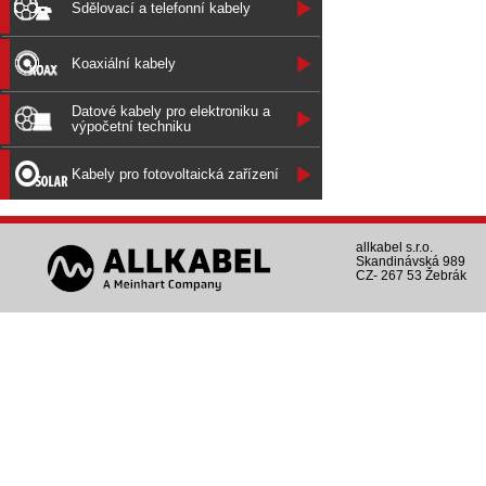
Sdělovací a telefonní kabely
Koaxiální kabely
Datové kabely pro elektroniku a
výpočetní techniku
Kabely pro fotovoltaická zařízení
allkabel s.r.o.
Skandinávská 989
CZ- 267 53 Žebrák