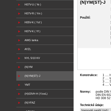
(N)YM(ST)-J
H07V-U ( Ye )
H07V-R ( Ym )
Použití:
H05V-K ( Ysf )
H07V-K ( Yf )
AWG lanka
AYZL
NYL 5/10 KV
(N)YM
Konstrukce:
1 ....
(N)YM(ST)-J
2 ....
3 ....
4 ....
YMT
Normy:
podle DIN
(H)03VH-H (YzwL)
DIN EN 602
HD 308 S2 
(N)YFAZ
Technické údaje:
Jmenovité napětí Uo/U