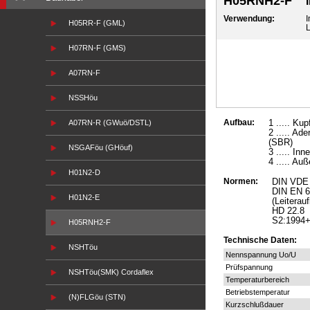
H05RNH2-F
Verwendung:
I
H05RR-F (GML)
L
H07RN-F (GMS)
A07RN-F
NSSHöu
Aufbau:
1 ..... Kup
A07RN-R (GWuö/DSTL)
2 ..... Ad
(SBR)
NSGAFöu (GHöuf)
3 ..... In
4 ..... Au
H01N2-D
Normen:
DIN VDE 
DIN EN 6
H01N2-E
(Leiterau
HD 22.8
S2:1994
H05RNH2-F
Technische Daten:
NSHTöu
Nennspannung Uo/U
Prüfspannung
NSHTöu(SMK) Cordaflex
Temperaturbereich
Betriebstemperatur
(N)FLGöu (STN)
Kurzschlußdauer