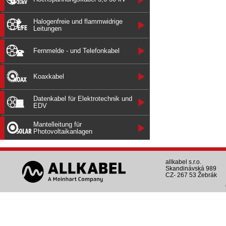
Halogenfreie und flammwidrige
Leitungen
Fernmelde - und Telefonkabel
Koaxkabel
Datenkabel für Elektrotechnik und
EDV
Mantelleitung für
Photovoltaikanlagen
allkabel s.r.o.
Skandinávská 989
CZ- 267 53 Žebrák