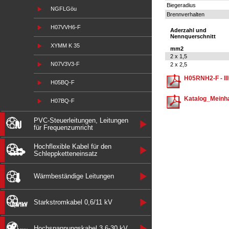
Biegeradius
NGFLGöu
Brennverhalten
H07VVH6-F
Aderzahl und
Nennquerschnitt
XYMM K 35
mm2
2 x 1,5
N07V3V3-F
2 x 2,5
H05RNH2-F - Ill
H05BQ-F
Katalog_Meinha
H07BQ-F
PVC-Steuerleitungen, Leitungen
für Frequenzumricht
Hochflexible Kabel für den
Schleppketteneinsatz
Wärmbeständige Leitungen
Starkstromkabel 0,6/11 kV
Hochspannungskabel 3,6-30 kV