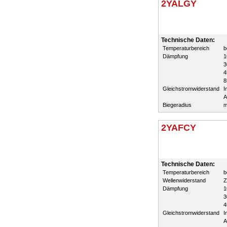
2YALGY
Technische Daten:
Temperaturbereich
b
Dämpfung
1
3
4
8
Gleichstromwiderstand
I
A
Biegeradius
m
2YAFCY
Technische Daten:
Temperaturbereich
b
Wellenwiderstand
Z
Dämpfung
1
3
4
Gleichstromwiderstand
I
A