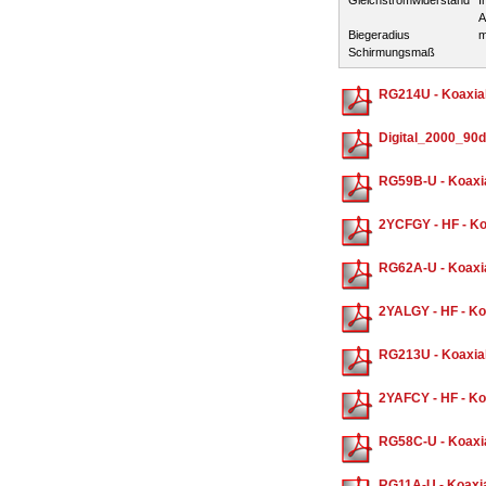
Gleichstromwiderstand
I
A
Biegeradius
m
Schirmungsmaß
RG214U - Koaxia
Digital_2000_90db
RG59B-U - Koaxi
2YCFGY - HF - Ko
RG62A-U - Koaxi
2YALGY - HF - Ko
RG213U - Koaxia
2YAFCY - HF - Ko
RG58C-U - Koaxi
RG11A-U - Koaxi