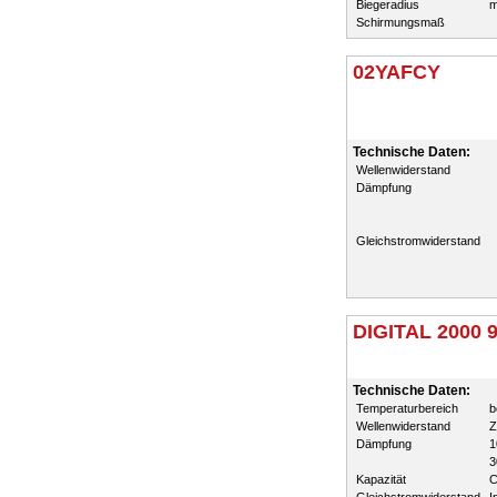
Biegeradius
m
Schirmungsmaß
02YAFCY
Technische Daten:
Wellenwiderstand
Dämpfung
Gleichstromwiderstand
DIGITAL 2000 9
Technische Daten:
Temperaturbereich
b
Wellenwiderstand
Z
Dämpfung
1
3
Kapazität