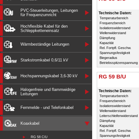
PVC-Steuerleitungen, Leitungen
Technische Daten:
für Frequenzumricht
Temperaturbereich
Frequenzbereich
Hochflexible Kabel für den
Isolationswiderstand
Schleppketteneinsatz
Wellenwiderstand
Dämpfung
Kapazität
Wärmbeständige Leitungen
Rel. Fortpfl. Geschw.
Spannungsfestigkeit
Biegeradius
Starkstromkabel 0,6/11 kV
Betriebsspitzenspannung
Hochspannungskabel 3,6-30 kV
RG 59 B/U
Halogenfreie und flammwidrige
Technische Daten:
Leitungen
Temperaturbereich
Frequenzbereich
Isolationswiderstand
Fernmelde - und Telefonkabel
Wellenwiderstand
Leiterschleifenwiderstand
Dämpfung
Koaxkabel
Kapazität
Rel. Fortpfl. Geschw.
Spannungsfestigkeit
RG 58 C/U