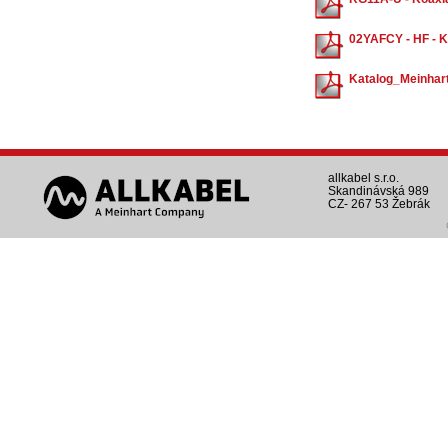
02YAFCY - HF - K
Katalog_Meinhar
allkabel s.r.o.
Skandinávská 989
CZ- 267 53 Žebrák