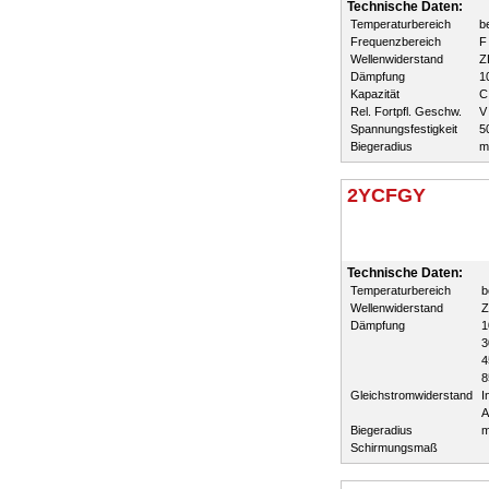
Technische Daten:
Temperaturbereich
b
Frequenzbereich
F
Wellenwiderstand
Z
Dämpfung
1
Kapazität
C
Rel. Fortpfl. Geschw.
V 
Spannungsfestigkeit
5
Biegeradius
m
2YCFGY
Technische Daten:
Temperaturbereich
b
Wellenwiderstand
Z
Dämpfung
1
3
4
8
Gleichstromwiderstand
I
A
Biegeradius
m
Schirmungsmaß