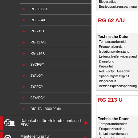
Biegeradius
Betriebsspitzenspannung
RG 59 B/U
RG 62 A/U
RG 62 A/U
RG 213 U
Technische Daten:
Temperaturbereich
RG 11 A/U
Frequenzbereich
Isolationswiderstand
RG 214 U
Leiterschleifenwiderstand
Dämpfung
2YCFGY
Kapazität
Rel. Fortpfl. Geschw.
2YALGY
Spannungsfestigkeit
Biegeradius
Betriebsspitzenspannung
2YAFCY
02YAFCY
RG 213 U
DIGITAL 2000 90 db
Technische Daten:
Datenkabel für Elektrotechnik und
Temperaturbereich
EDV
Frequenzbereich
Isolationswiderstand
Mantelleitung für