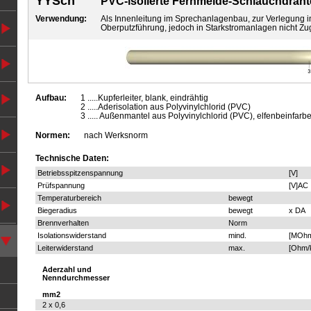
YYSch
PVC-isolierte Fernmelde-Schlauchdräht
Verwendung:
Als Innenleitung im Sprechanlagenbau, zur Verlegung 
Oberputzführung, jedoch in Starkstromanlagen nicht Zu
Aufbau:
1 .....Kupferleiter, blank, eindrähtig
2 .....Aderisolation aus Polyvinylchlorid (PVC)
3 ..... Außenmantel aus Polyvinylchlorid (PVC), elfenbeinfarb
Normen:
nach Werksnorm
Technische Daten:
Betriebsspitzenspannung
[V]
Prüfspannung
[V]AC
Temperaturbereich
bewegt
Biegeradius
bewegt
x DA
Brennverhalten
Norm
Isolationswiderstand
mind.
[MOhm
Leiterwiderstand
max.
[Ohm/
Aderzahl und
Nenndurchmesser
mm2
2 x 0,6