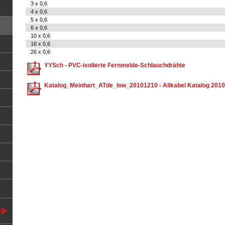
3 x 0,6
4 x 0,6
5 x 0,6
6 x 0,6
10 x 0,6
16 x 0,6
26 x 0,6
YYSch - PVC-isolierte Fernmelde-Schlauchdrähte
Katalog_Meinhart_ATde_low_20101210 - Allkabel Katalog 2010