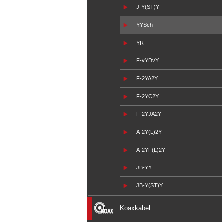
J-Y(ST)Y
YYSch
YR
F-vYDvY
F-2YA2Y
F-2YC2Y
F-2YJA2Y
A-2Y(L)2Y
A-2YF(L)2Y
JB-YY
JB-Y(ST)Y
Koaxkabel