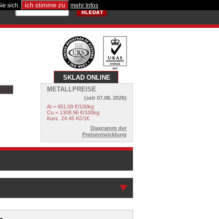
ich stimme zu
ie sich.
mehr Infos
SKLAD ONLINE
METALLPREISE
(seit
07.08. 2026
)
Al = 451.09 €/100kg
Cu = 1308.96 €/100kg
Kurs
24.45
Kč/1€
Diagramm der
Preisentwicklung