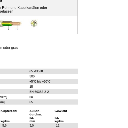
e
in Rohr und Kabelkanälen oder
gelassen.
en oder grau
65 Volt eff.
500
+5°C bis +50°C
15
EN 60332-2-2
/km]
50
km]
65
Kupferzahl
Außen-
Gewicht
durchm.
ca.
ca.
kg/km
mm
kg/km
5,6
3,0
12