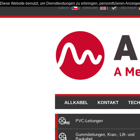
Diese Website benutzt, um Dienstleistungen zu erbringen, personifizieren Anzeig
CZECH
ENGLISH
DEUTSCH
ALLKABEL
KONTAKT
TECH
PVC-Leitungen
Gummileitungen, Kran-, Lift- und
Baukabel